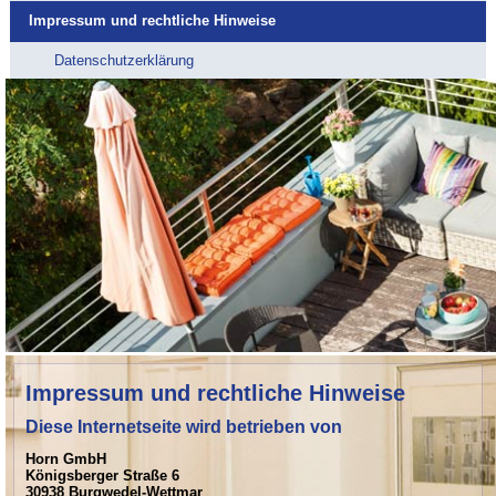
Impressum und rechtliche Hinweise
Datenschutzerklärung
Impressum und rechtliche Hinweise
Diese Internetseite wird betrieben von
Horn GmbH
Königsberger Straße 6
30938 Burgwedel-Wettmar