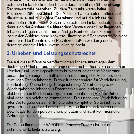
Betreiber. Der Anbieter hat bei der erstmaligen Verknüpfung der
externen Links die fremden Inhalte daraufhin überprüft, ob etwaige
Rechtsverstöße bestehen. Zu dem Zeitpunkt waren keine
Rechtsverstöße ersichtlich. Der Anbieter hat keinerlei Einfluss auf
die aktuelle und zukünftige Gestaltung und auf die Inhalte der
verknüpften Seiten. Das Setzen von externen Links bedeutet nicht,
dass sich der Anbieter die hinter dem Verweis oder Link liegenden
Inhalte zu Eigen macht. Eine ständige Kontrolle der externen Links
ist für den Anbieter ohne konkrete Hinweise auf Rechtsverstöße nicht
zumutbar. Bei Kenntnis von Rechtsverstößen werden jedoch
derartige externe Links unverzüglich gelöscht.
3. Urheber- und Leistungsschutzrechte
Die auf dieser Website veröffentlichten Inhalte unterliegen dem
deutschen Urheber- und Leistungsschutzrecht. Jede vom deutschen
Urheber- und Leistungsschutzrecht nicht zugelassene Verwertung
bedarf der vorherigen schriftlichen Zustimmung des Anbieters oder
jeweiligen Rechteinhabers. Dies gilt insbesondere für Vervielfältigung,
Bearbeitung, Übersetzung, Einspeicherung, Verarbeitung bzw.
Wiedergabe von Inhalten in Datenbanken oder anderen
elektronischen Medien und Systemen. Inhalte und Rechte Dritter
sind dabei als solche gekennzeichnet. Die unerlaubte Vervielfältigung
oder Weitergabe einzelner Inhalte oder kompletter Seiten ist nicht
gestattet und strafbar. Lediglich die Herstellung von Kopien und
Downloads für den persönlichen, privaten und nicht kommerziellen
Gebrauch ist erlaubt.
Die Darstellung dieser Website in fremden Frames ist nur mit
schriftlicher Erlaubnis zulässig.