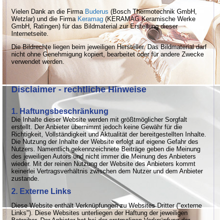
Vielen Dank an die Firma
Buderus
(Bosch Thermotechnik GmbH,
Wetzlar) und die Firma
Keramag
(KERAMAG Keramische Werke
GmbH, Ratingen) für das Bildmaterial zur Erstellung dieser
Internetseite.
Die Bildrechte liegen beim jeweiligen Hersteller. Das Bildmaterial darf
nicht ohne Genehmigung kopiert, bearbeitet oder für andere Zwecke
verwendet werden.
Disclaimer - rechtliche Hinweise
1. Haftungsbeschränkung
Die Inhalte dieser Website werden mit größtmöglicher Sorgfalt
erstellt. Der Anbieter übernimmt jedoch keine Gewähr für die
Richtigkeit, Vollständigkeit und Aktualität der bereitgestellten Inhalte.
Die Nutzung der Inhalte der Website erfolgt auf eigene Gefahr des
Nutzers. Namentlich gekennzeichnete Beiträge geben die Meinung
des jeweiligen Autors und nicht immer die Meinung des Anbieters
wieder. Mit der reinen Nutzung der Website des Anbieters kommt
keinerlei Vertragsverhältnis zwischen dem Nutzer und dem Anbieter
zustande.
2. Externe Links
Diese Website enthält Verknüpfungen zu Websites Dritter ("externe
Links"). Diese Websites unterliegen der Haftung der jeweiligen