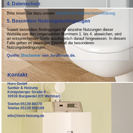
4. Datenschutz
Bitte lesen Sie dazu unsere
ausführliche Datenschutzerklärung.
5. Besondere Nutzungsbedingungen
Soweit besondere Bedingungen für einzelne Nutzungen dieser
Website von den vorgenannten Nummern 1. bis 4. abweichen, wird
an entsprechender Stelle ausdrücklich darauf hingewiesen. In diesem
Falle gelten im jeweiligen Einzelfall die besonderen
Nutzungsbedingungen.
Quelle:
Disclaimer
von Juraforum.de.
Kontakt
Horn GmbH
Sanitär & Heizung
Königsberger Straße 6
30938 Burgwedel (OT Wettmar)
Telefon 05139 88370
Telefax 05139 959189
info@horn-heizung.de