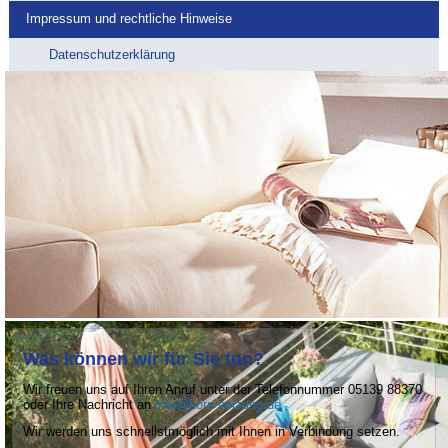
Impressum und rechtliche Hinweise
Datenschutzerklärung
Was können wir für Sie tun?
Wir freuen uns auf Ihren Anruf unter der Telefonnummer 05139 88370
oder Ihre Nachricht an
info@horn-heizung.de
Wir werden uns schnellstmöglich mit Ihnen in Verbindung setzen.