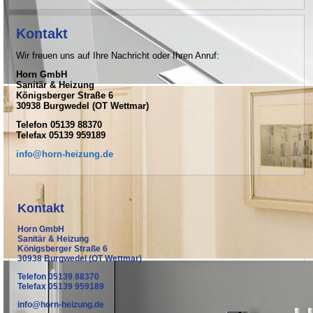
Kontakt
Wir freuen uns auf Ihre Nachricht oder Ihren Anruf:
Horn GmbH
Sanitär & Heizung
Königsberger Straße 6
30938 Burgwedel (OT Wettmar)
Telefon 05139 88370
Telefax 05139 959189
info@horn-heizung.de
Kontakt
Horn GmbH
Sanitär & Heizung
Königsberger Straße 6
30938 Burgwedel (OT Wettmar)
Telefon 05139 88370
Telefax 05139 959189
info@horn-heizung.de